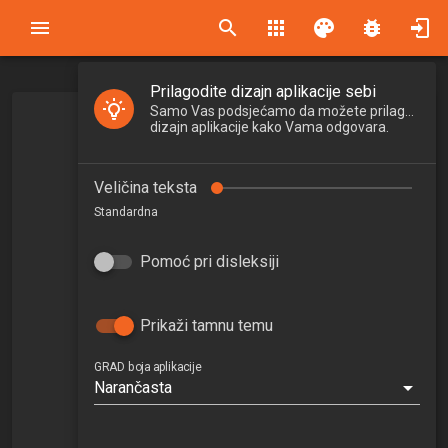
search
apps
palette
bug_report
Prilagodite dizajn aplikacije sebi
Samo Vas podsjećamo da možete prilagoditi
dizajn aplikacije kako Vama odgovara.
Veličina teksta
Standardna
Pomoć pri disleksiji
Prikaži tamnu temu
dr. sc. Jure Barbalić
GRAD boja aplikacije
jure.barbalic@grad.unizg.hr
Narančasta
1 4639 281