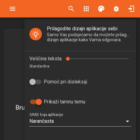
search
apps
palette
bug_report
Prilagodite dizajn aplikacije sebi
Samo Vas podsjećamo da možete prilagoditi
dizajn aplikacije kako Vama odgovara.
Veličina teksta
Standardna
Pomoć pri disleksiji
Prikaži tamnu temu
Bruno Zadravec, univ. mag. ing. aedif.
GRAD boja aplikacije
bruno.zadravec@grad.unizg.hr
Narančasta