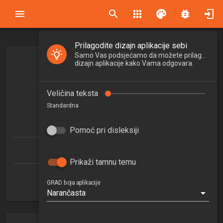
search
apps
palette
bug_report
Prilagodite dizajn aplikacije sebi
Samo Vas podsjećamo da možete prilagoditi
STABILNOST KONSTRUKCIJA
dizajn aplikacije kako Vama odgovara.
STABILITY OF STRUCTURES
Veličina teksta
2025/2026
Standardna
4.5
ECTSa
Pomoć pri disleksiji
Građevinarstvo (diplomski)
Prikaži tamnu temu
Zavod za konstrukcije
GRAD boja aplikacije
Narančasta
3. semestar