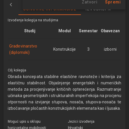
Zatvori
Spremi
OSNOVNE INFORMACIJE
IZVOĐAČI NASTAVE
Izvođenje kolegija na studijima
Studij
Modul
Semestar
Obavezan
Građevinarstvo
Konstrukcije
3
izborni
(diplomski)
Cilj kolegija
Obrada koncepata stabilne elastične ravnoteže i kriterija za
elastičnu stabilnost. Objašnjenje energetskih i numeričkih
metoda za procjenjivanje kritičnih opterećenja. Razmatranje
učinaka geometrijskih i strukturalnih imperfekcija na procjenu
otpornosti na izvijanje stupova, nosača, stupova-nosača te
izbočavanje pločastih konstrukcijskih elemenata kao i ljusaka.
Moguć upis u sklopu
Jezici izvođenja
Hrvatski
horizontalne mobilnosti