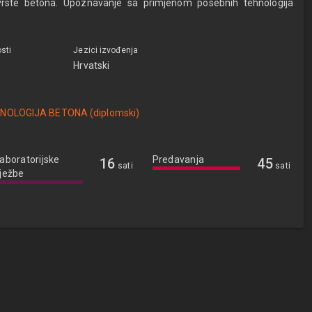
e vrste betona. Upoznavanje sa primjenom posebnih tehnologija
sti
Jezici izvođenja
Hrvatski
TEHNOLOGIJA BETONA (diplomski)
aboratorijske
Predavanja
16
45
sati
sati
ježbe