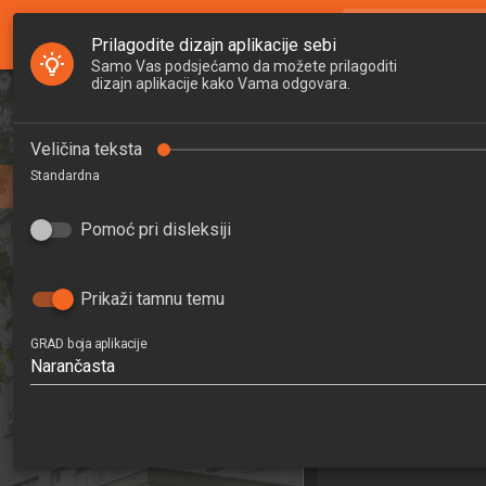
GRAD Nastava
search
Pretraži djela
Prilagodite dizajn aplikacije sebi
Samo Vas podsjećamo da možete prilagoditi
dizajn aplikacije kako Vama odgovara.
Početna
Djelatnici
POSEBNI
Veličina teksta
Standardna
TEHN
Studiji
SPECIAL 
Pomoć pri disleksiji
Zavodi
TECHN
Raspored sati
202
Prikaži tamnu temu
7.
GRAD boja aplikacije
Narančasta
Građevinars
Zavod za