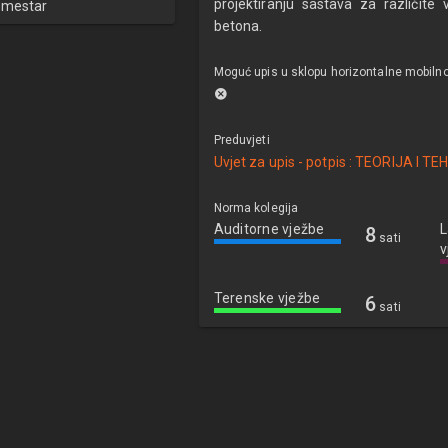
projektiranju sastava za različit
emestar
betona.
Moguć upis u sklopu horizontalne mobilno
Preduvjeti
Uvjet za upis - potpis : TEORIJA I 
Norma kolegija
Auditorne vježbe
L
8
sati
v
Terenske vježbe
6
sati