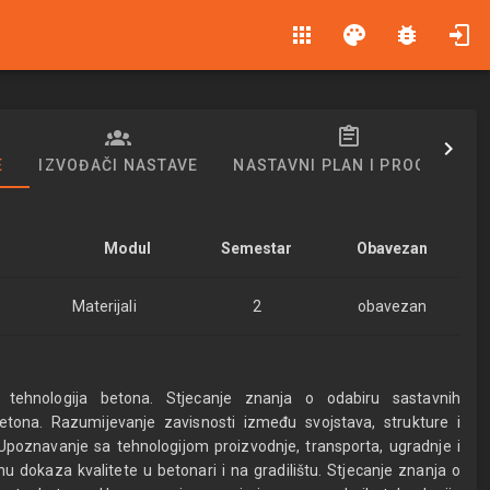
apps
palette
bug_report
E
IZVOĐAČI NASTAVE
NASTAVNI PLAN I PROGRAM
Modul
Semestar
Obavezan
Materijali
2
obavezan
h tehnologija betona. Stjecanje znanja o odabiru sastavnih
etona. Razumijevanje zavisnosti između svojstava, strukture i
 Upoznavanje sa tehnologijom proizvodnje, transporta, ugradnje i
u dokaza kvalitete u betonari i na gradilištu. Stjecanje znanja o