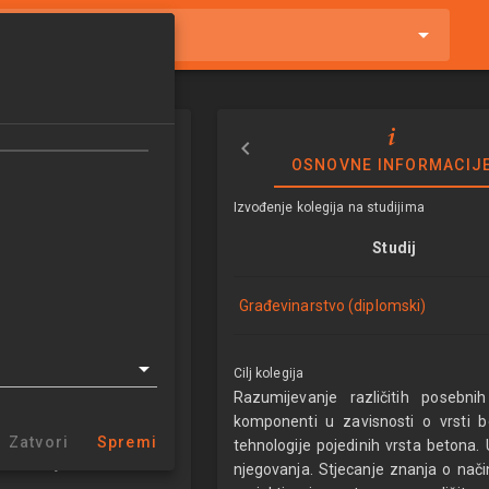
tnike i kolegije
 BETONI I
OSNOVNE INFORMACIJ
OLOGIJE
Izvođenje kolegija na studijima
CONCRETE AND
Studij
OLOGIES
5/2026
Građevinarstvo (diplomski)
5
ECTSa
Cilj kolegija
Razumijevanje različitih posebni
tvo (diplomski)
komponenti u zavisnosti o vrsti b
Zatvori
Spremi
tehnologije pojedinih vrsta betona.
 materijale
njegovanja. Stjecanje znanja o način