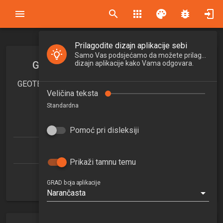
search
apps
palette
bug_report
Prilagodite dizajn aplikacije sebi
Samo Vas podsjećamo da možete prilagoditi
GEOTEHNIKA I ZAŠTITA OKOLIŠA
dizajn aplikacije kako Vama odgovara.
GEOTECHNICS AND ENVIRONMENTAL PROTECTION
Veličina teksta
2025/2026
Standardna
4.5
ECTSa
Pomoć pri disleksiji
Građevinarstvo (diplomski)
Prikaži tamnu temu
Zavod za geotehniku
GRAD boja aplikacije
Narančasta
3. semestar