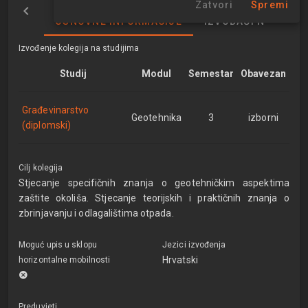
Zatvori
Spremi
OSNOVNE INFORMACIJE
IZVOĐAČI NASTAVE
Izvođenje kolegija na studijima
Studij
Modul
Semestar
Obavezan
Građevinarstvo
Geotehnika
3
izborni
(diplomski)
Cilj kolegija
Stjecanje specifičnih znanja o geotehničkim aspektima
zaštite okoliša. Stjecanje teorijskih i praktičnih znanja o
zbrinjavanju i odlagalištima otpada.
Moguć upis u sklopu
Jezici izvođenja
Hrvatski
horizontalne mobilnosti
Preduvjeti