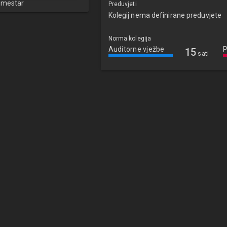
emestar
Preduvjeti
Kolegij nema definirane preduvjete
Norma kolegija
Auditorne vježbe
P
15
sati