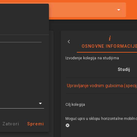
tnike i kolegije
o modeliranje
OSNOVNE INFORMACIJ
 gubitaka
Izvođenje kolegija na studijima
eling for Water Loss
Studij
alysis
5/2026
Upravljanje vodnim gubicima (specija
ECTSa
Cilj kolegija
bicima (specijalistički)
Moguć upis u sklopu horizontalne mobilno
Zatvori
Spremi
hidrotehniku