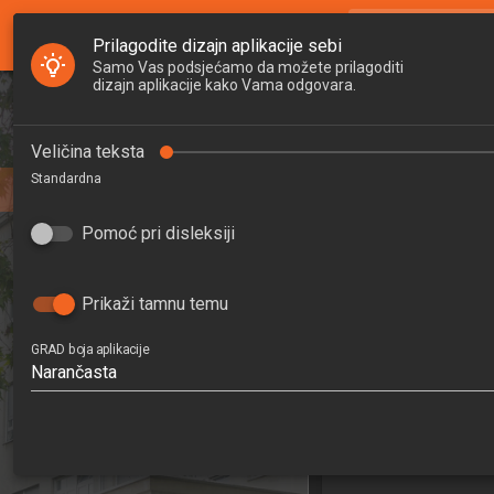
GRAD Nastava
search
Pretraži djela
Prilagodite dizajn aplikacije sebi
Samo Vas podsjećamo da možete prilagoditi
dizajn aplikacije kako Vama odgovara.
Početna
Djelatnici
Matematičk
Veličina teksta
Standardna
vodnih
Studiji
Mathematical Mod
Pomoć pri disleksiji
Zavodi
An
Raspored sati
202
Prikaži tamnu temu
5
GRAD boja aplikacije
Narančasta
Upravljanje vodnim gu
Zavod za 