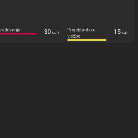
redavanja
Projektantske
30
15
sati
sati
vježbe