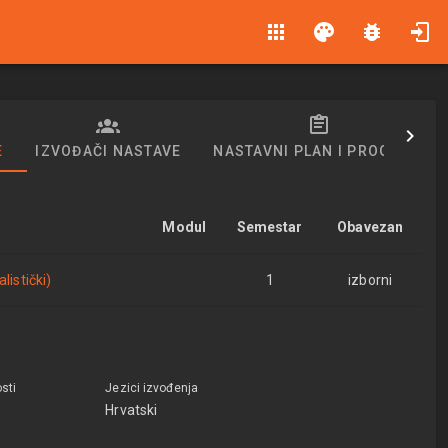
apps
palette
bug_report
E
IZVOĐAČI NASTAVE
NASTAVNI PLAN I PROGRAM
Modul
Semestar
Obavezan
listički)
1
izborni
sti
Jezici izvođenja
Hrvatski