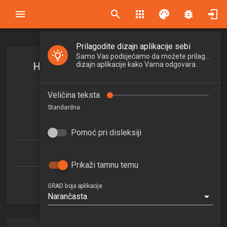
search
apps
palette
bug_report
Prilagodite dizajn aplikacije sebi
Samo Vas podsjećamo da možete prilagoditi
Hidraulika vodoopskrbnih sustava
dizajn aplikacije kako Vama odgovara.
Hydraulics of Water Supply Systems
Veličina teksta
2025/2026
Standardna
5
ECTSa
Pomoć pri disleksiji
Upravljanje vodnim gubicima (specijalistički)
Prikaži tamnu temu
Zavod za hidrotehniku
GRAD boja aplikacije
Narančasta
1. semestar