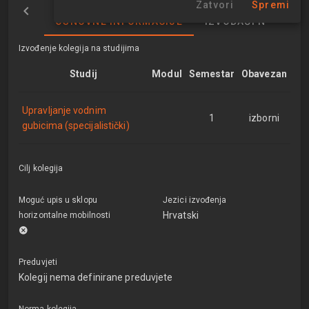
Zatvori
Spremi
OSNOVNE INFORMACIJE
IZVOĐAČI NASTAVE
Izvođenje kolegija na studijima
Studij
Modul
Semestar
Obavezan
Upravljanje vodnim
1
izborni
gubicima (specijalistički)
Cilj kolegija
Moguć upis u sklopu
Jezici izvođenja
Hrvatski
horizontalne mobilnosti
Preduvjeti
Kolegij nema definirane preduvjete