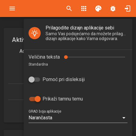
search
apps
palette
bug_report
Prilagodite dizajn aplikacije sebi
Samo Vas podsjećamo da možete prilagoditi
Aktivna kontrola curenja i kontrola tlaka
dizajn aplikacije kako Vama odgovara.
Active Leakage Control and Pressure Control
Veličina teksta
2025/2026
Standardna
5
ECTSa
Pomoć pri disleksiji
Upravljanje vodnim gubicima (specijalistički)
Prikaži tamnu temu
Zavod za hidrotehniku
GRAD boja aplikacije
Narančasta
1. semestar