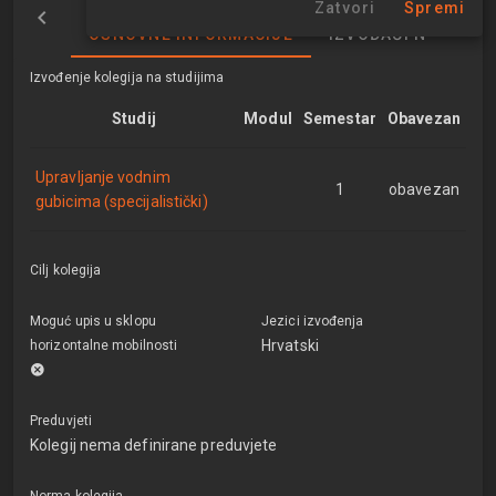
Zatvori
Spremi
OSNOVNE INFORMACIJE
IZVOĐAČI NASTAVE
Izvođenje kolegija na studijima
Studij
Modul
Semestar
Obavezan
Upravljanje vodnim
1
obavezan
gubicima (specijalistički)
Cilj kolegija
Moguć upis u sklopu
Jezici izvođenja
Hrvatski
horizontalne mobilnosti
Preduvjeti
Kolegij nema definirane preduvjete