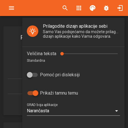
search
apps
palette
bug_report
Prilagodite dizajn aplikacije sebi
Samo Vas podsjećamo da možete prilagoditi
Posebna poglavlja teorije betona
dizajn aplikacije kako Vama odgovara.
Special chapters on theory of concrete
Veličina teksta
2025/2026
Standardna
6
ECTSa
Pomoć pri disleksiji
Građevinarstvo (doktorski)
Prikaži tamnu temu
Zavod za materijale
GRAD boja aplikacije
Narančasta
1. semestar