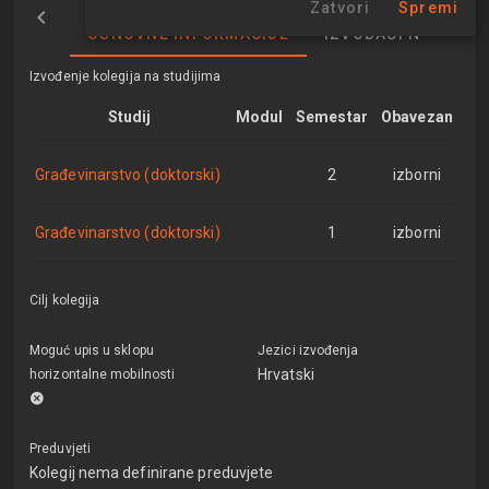
Zatvori
Spremi
OSNOVNE INFORMACIJE
IZVOĐAČI NASTAVE
Izvođenje kolegija na studijima
Studij
Modul
Semestar
Obavezan
Građevinarstvo (doktorski)
2
izborni
Građevinarstvo (doktorski)
1
izborni
Cilj kolegija
Moguć upis u sklopu
Jezici izvođenja
Hrvatski
horizontalne mobilnosti
Preduvjeti
Kolegij nema definirane preduvjete