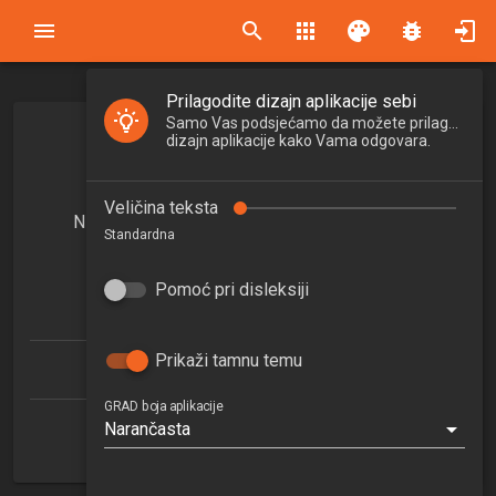
search
apps
palette
bug_report
Prilagodite dizajn aplikacije sebi
Samo Vas podsjećamo da možete prilagoditi
Numeričke metode za analizu
dizajn aplikacije kako Vama odgovara.
diskontinuiranih sredina
Veličina teksta
Numerical methods for discontinuous media
Standardna
2025/2026
6
Pomoć pri disleksiji
ECTSa
Prikaži tamnu temu
Građevinarstvo (doktorski)
GRAD boja aplikacije
Narančasta
Zavod za tehničku mehaniku
1. semestar