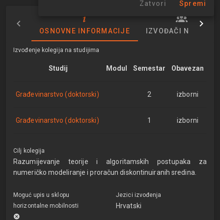
Zatvori
Spremi
OSNOVNE INFORMACIJE
IZVOĐAČI NASTAVE
Izvođenje kolegija na studijima
Studij
Modul
Semestar
Obavezan
Građevinarstvo (doktorski)
2
izborni
Građevinarstvo (doktorski)
1
izborni
Cilj kolegija
Razumijevanje teorije i algoritamskih postupaka za
numeričko modeliranje i proračun diskontinuiranih sredina.
Moguć upis u sklopu
Jezici izvođenja
Hrvatski
horizontalne mobilnosti