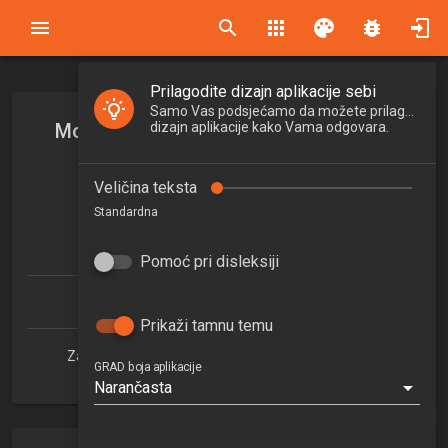
search
apps
palette
bug_report
Prilagodite dizajn aplikacije sebi
Samo Vas podsjećamo da možete prilagoditi
Modeliranje organizacijskih procesa
dizajn aplikacije kako Vama odgovara.
Modelling of organization processes
Veličina teksta
2025/2026
Standardna
6
ECTSa
Pomoć pri disleksiji
Građevinarstvo (doktorski)
Prikaži tamnu temu
Zavod za organizaciju, tehnologiju i menadžment
GRAD boja aplikacije
Narančasta
1. semestar