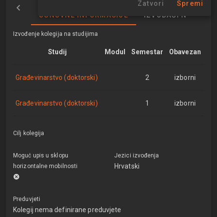
Zatvori
Spremi
OSNOVNE INFORMACIJE
IZVOĐAČI NASTAVE
Izvođenje kolegija na studijima
Studij
Modul
Semestar
Obavezan
Građevinarstvo (doktorski)
2
izborni
Građevinarstvo (doktorski)
1
izborni
Cilj kolegija
Moguć upis u sklopu
Jezici izvođenja
Hrvatski
horizontalne mobilnosti
Preduvjeti
Kolegij nema definirane preduvjete