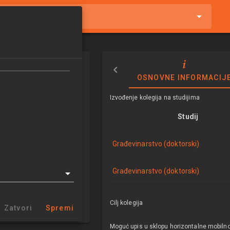
tnike i kolegije
e projektima
OSNOVNE INFORMACIJ
 management
Izvođenje kolegija na studijima
5/2026
Studij
ECTSa
Građevinarstvo (doktorski)
tvo (doktorski)
Građevinarstvo (doktorski)
aciju, tehnologiju i
adžment
Cilj kolegija
Zatvori
Spremi
emestar
Moguć upis u sklopu horizontalne mobilno