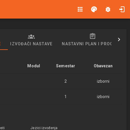
apps
palette
bug_report
E
IZVOĐAČI NASTAVE
NASTAVNI PLAN I PROGRAM
Modul
Semestar
Obavezan
2
izborni
1
izborni
sti
Jezici izvođenja