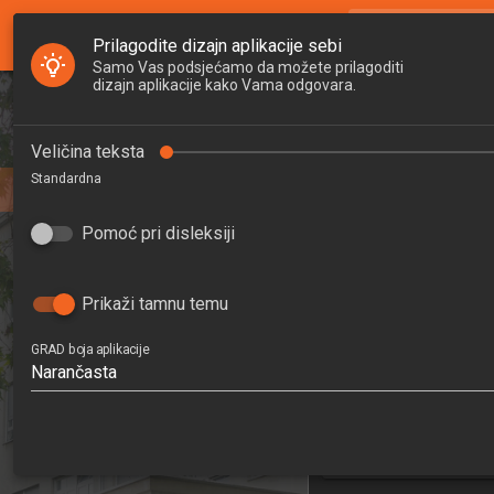
GRAD Nastava
search
Pretraži djela
Prilagodite dizajn aplikacije sebi
Samo Vas podsjećamo da možete prilagoditi
dizajn aplikacije kako Vama odgovara.
Početna
Djelatnici
Upravljanj
Veličina teksta
Standardna
Studiji
Project
202
Pomoć pri disleksiji
Zavodi
6
Raspored sati
Prikaži tamnu temu
Građevinars
GRAD boja aplikacije
Narančasta
Zavod za organiz
men
1. s