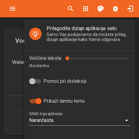
search
apps
palette
bug_report
Prilagodite dizajn aplikacije sebi
Samo Vas podsjećamo da možete prilagoditi
Vodoopskrbni sustavi u cilju održivog
dizajn aplikacije kako Vama odgovara.
razvoja
Veličina teksta
Water supply systems for sustainable development
Standardna
2025/2026
6
Pomoć pri disleksiji
ECTSa
Prikaži tamnu temu
Građevinarstvo (doktorski)
GRAD boja aplikacije
Narančasta
Zavod za hidrotehniku
1. semestar