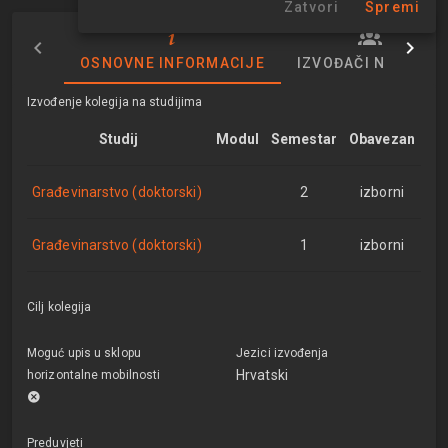
Zatvori
Spremi
OSNOVNE INFORMACIJE
IZVOĐAČI NASTAVE
Izvođenje kolegija na studijima
Studij
Modul
Semestar
Obavezan
Građevinarstvo (doktorski)
2
izborni
Građevinarstvo (doktorski)
1
izborni
Cilj kolegija
Moguć upis u sklopu
Jezici izvođenja
Hrvatski
horizontalne mobilnosti
Preduvjeti